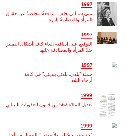
1997
منى شمالي خلف: مدافِعةٌ مخلصةٌ عن حقوق
المرأة واقتصاديةٌ بارزة
1997
التوقيع على اتفاقية إلغاء كافة أشكال التمييز
ضدّ المرأة والمصادقة عليها
1997
حملة “بلدي، بلدتي بلديتي” في كافة
أرجاء البلاد
1999
تعديل المادّة 562 من قانون العقوبات اللبناني
1999
“جنسيتي حقٌّ لي ولأسرتي”: النضال من أجل