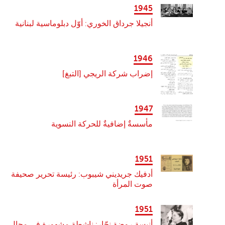
1945
أنجيلا جرداق الخوري: أوّل دبلوماسية لبنانية
1946
إضراب شركة الريجي [التبغ]
1947
مأسسةٌ إضافيةٌ للحركة النسوية
1951
أدفيك جريديني شيبوب: رئيسة تحرير صحيفة
صوت المرأة
1951
أنيسة روضة نجّار: ناشطة مشهورة في مجال